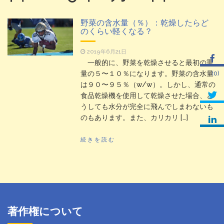
食品乾燥機の選定方法
2019年7月7日
野菜の含水量（％）：乾燥したらど
のくらい軽くなる？
フリーズドライは万能ではな
2019年6月27日
い！精油の香りが飛ぶんです。
2019年6月21日
一般的に、野菜を乾燥させると最初の重
野菜の含水量（％）：乾燥し
2019年6月21日
量の５〜１０％になります。野菜の含水量
0
たらどのくらい軽くなる？
は９０〜９５％（w/w）。しかし、通常の
食品乾燥機を使用して乾燥させた場合、ど
食品乾燥機 v.s. 真空凍結乾燥
2021年1月10日
うしても水分が完全に飛んでしまわないも
機（温風乾燥v.s.フリーズドライ）
のもあります。また、カリカリ […]
続きを読む
著作権について