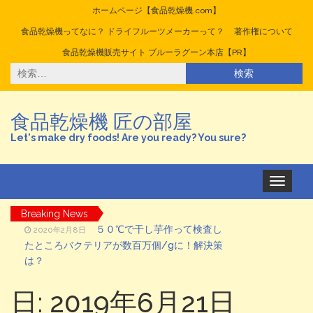
ホームページ【食品乾燥機.com】
食品乾燥機ってなに？ ドライフルーツメーカーって？
著作権について
食品乾燥機販売サイト ブルーラグーン本店【PR】
検
索:
食品乾燥機 匠の部屋
Let's make dry foods! Are you ready? You sure?
ナ
ビ
ゲ
Breaking News
ー
シ
５０℃で干し芋作って検査し
2020年2月8日
ョ
たところバクテリアが数百万個/gに！解決策
ン
を
は？
切
台湾のドライフルーツが美味
2020年1月23日
り
替
しい！
日: 2019年6月21日
え