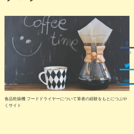
食品乾燥機の選定方法
2019年7月7日
フリーズドライは万能ではな
2019年6月27日
い！精油の香りが飛ぶんです。
野菜の含水量（％）：乾燥し
2019年6月21日
たらどのくらい軽くなる？
0
食品乾燥機 v.s. 真空凍結乾燥
2021年1月10日
機（温風乾燥v.s.フリーズドライ）
食品乾燥機 フードドライヤーについて筆者の経験をもとにつぶや
くサイト