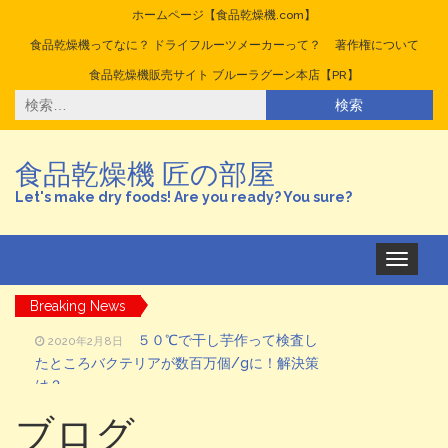
ホームページ【食品乾燥機.com】
食品乾燥機ってなに？ ドライフルーツメーカーって？
著作権について
食品乾燥機販売サイト ブルーラグーン本店【PR】
検
索:
食品乾燥機 匠の部屋
Let's make dry foods! Are you ready? You sure?
ナ
ビ
ゲ
Breaking News
ー
シ
５０℃で干し芋作って検査し
2020年2月8日
ョ
たところバクテリアが数百万個/gに！解決策
ン
を
は？
切
台湾のドライフルーツが美味
り
2020年1月23日
替
しい！
ブログ
え